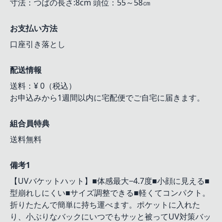
寸法：つばの長さ:8cm 頭位：55～58㎝
お支払い方法
口座引き落とし
配送情報
送料：¥ 0（税込）
お申込みから1週間以内に宅配便でご自宅に届きます。
組合員特典
送料無料
備考1
【UVバケットハット】■体感最大−4.7度■小顔に見える■
型崩れしにくい■サイズ調整できる■軽くてコンパクト。
折りたたんで簡単に持ち運べます。ポケットに入れた
り、小ぶりなバックにいつでもサッと被ってUV対策バッ