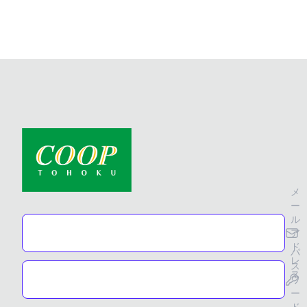
メ
ー
ル
ア
ド
パ
レ
ス
ス
ワ
ー
ド