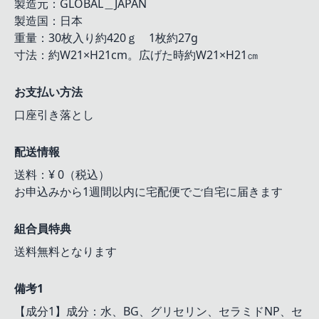
製造元：GLOBAL＿JAPAN
製造国：日本
重量：30枚入り約420ｇ 1枚約27g
寸法：約W21×H21cm。広げた時約W21×H21㎝
お支払い方法
口座引き落とし
配送情報
送料：¥ 0（税込）
お申込みから1週間以内に宅配便でご自宅に届きます
組合員特典
送料無料となります
備考1
【成分1】成分：水、BG、グリセリン、セラミドNP、セ