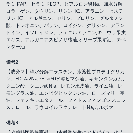
ラミドAP、セラミドEOP、ヒアルロン酸Na、加水分解
コラーゲン、タウリン、リシンHCI、アラニン、ヒステ
ジンHCI、アルギニン、セリン、プロリン、グルタミン
酸、トレオニン、パリン、ロイジン、グリシン、アラン
トイン、イソロイジン、フェニルアラニン,キュウリ果実
エキス、アルガニアスビノサ核油,オリープ果す油、テベ
ンダー油、
備考2
【成分２】韓水分解エラスチン、水溶性ブロテオグリカ
ン、EDTA-2Na,PEG=60水添ヒマシ油、キサンタンガム、
クエン酸、クエン酸N a、レモン果皮油、ライム油、レ
モングラス油、エンピツピャクシン油、ローズマリー望
油、フェノキシエタノール、フィトスフィンゴシン,コレ
ステロール、ラウロイルラクチレートNa,カルポマー
備考3
【皮膚科医監修商品】山本微香先生にアドバイスいただ